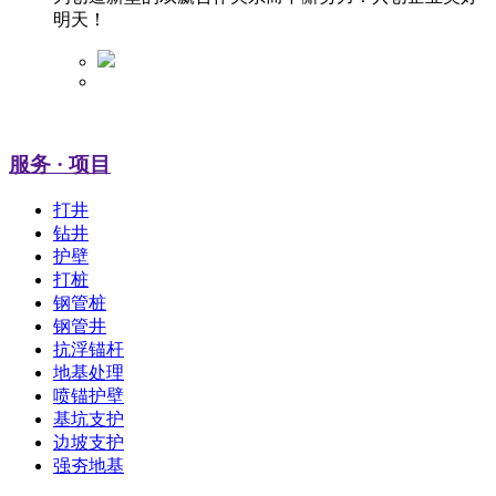
明天！
服务
· 项目
打井
钻井
护壁
打桩
钢管桩
钢管井
抗浮锚杆
地基处理
喷锚护壁
基坑支护
边坡支护
强夯地基