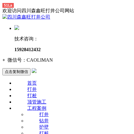
51La
欢迎访问四川森鑫旺打井公司网站
技术咨询：
15928412432
+
微信号：
CAOLIMAN
点击复制微信
首页
打井
打桩
顶管施工
工程案例
打井
钻井
护壁
打桩